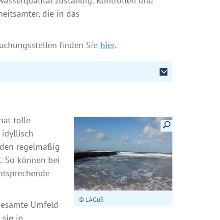
wasserqualität zuständig. Kontrollen und
eitsämter, die in das
uchungsstellen finden Sie
hier
.
at tolle
Details anzeigen
idyllisch
rden regelmäßig
. So können bei
ntsprechende
© LAGuS
 gesamte Umfeld
 sie in