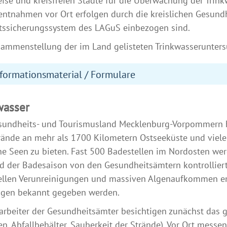
ise und kreisfreien Städte für die Überwachung der Trink
ntnahmen vor Ort erfolgen durch die kreislichen Gesundh
tssicherungssystem des LAGuS einbezogen sind.
ammenstellung der im Land gelisteten Trinkwasserunters
formationsmaterial / Formulare
asser
sundheits- und Tourismusland Mecklenburg-Vorpommern h
ände an mehr als 1700 Kilometern Ostseeküste und viele 
e Seen zu bieten. Fast 500 Badestellen im Nordosten we
 der Badesaison von den Gesundheitsämtern kontrolliert
ellen Verunreinigungen und massiven Algenaufkommen e
gen bekannt gegeben werden.
arbeiter der Gesundheitsämter besichtigen zunächst das
ten, Abfallbehälter, Sauberkeit der Strände). Vor Ort messen