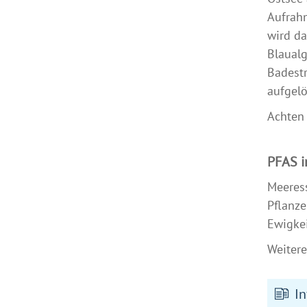
Aufrahm
wird da
Blaualg
Badestr
aufgelö
Achten 
PFAS 
Meeres
Pflanz
Ewigkei
Weitere
In