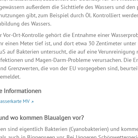
ewässern außerdem die Sichttiefe des Wassers und den pH
utzungen gibt, zum Beispiel durch Öl. Kontrolliert werd
bildung des Wassers.
r Vor-Ort-Kontrolle gehört die Entnahme einer Wasserprobe
r einen Meter tief ist, und dort etwa 30 Zentimeter unte
S auf Bakterien untersucht, die auf eine Verunreinigung
fektionen und Magen-Darm-Probleme verursachen. Die Er
und Grenzwerten, die von der EU vorgegeben sind, beurte
emeldet.
e Informationen
asserkarte MV
und wo kommen Blaualgen vor?
en sind eigentlich Bakterien (Cyanobakterien) und komme
 als auch in Binnenseen vor. Bei längeren Schönwetterp