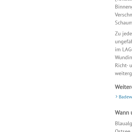
Binneng
Verschm
Schaum
Zu jede
ungefäh
im LAGu
Wundin
Richt- 
weiterg
Weiter
Badew
Wann 
Blaualg
Ostsee