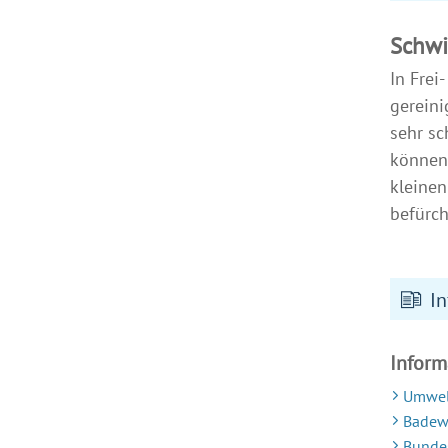
Schwi
In Frei
gereini
sehr s
können.
kleinen
befürch
In
Inform
Umwel
Badew
Bundes