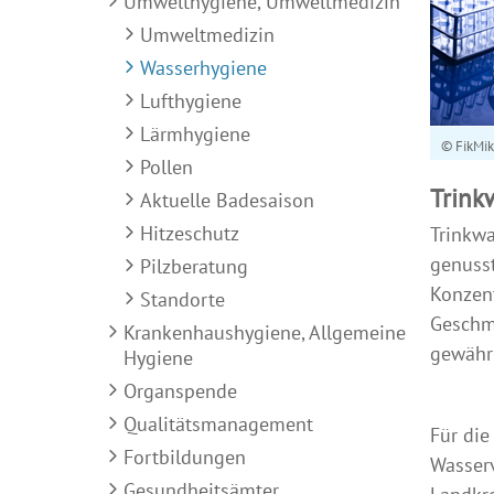
Umwelthygiene, Umweltmedizin
Umweltmedizin
Wasserhygiene
Lufthygiene
Lärmhygiene
© FikMik
Pollen
Trink
Aktuelle Badesaison
Hitzeschutz
Trinkwa
genusst
Pilzberatung
Konzent
Standorte
Geschma
Krankenhaushygiene, Allgemeine
gewährl
Hygiene
Organspende
Qualitätsmanagement
Für die
Fortbildungen
Wasser
Gesundheitsämter