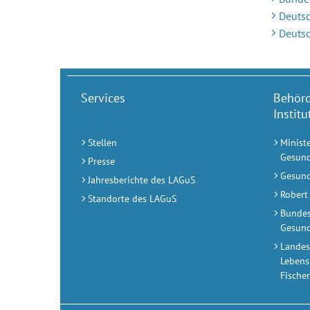
Deutsc
Deutsc
Services
Behör
Instit
Stellen
Ministe
Gesund
Presse
Gesund
Jahresberichte des LAGuS
Robert 
Standorte des LAGuS
Bundesi
Gesund
Landes
Lebens
Fischer