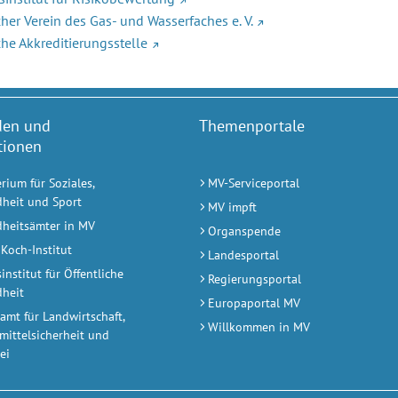
her Verein des Gas- und Wasserfaches e. V.
he Akkreditierungsstelle
den und
Themenportale
utionen
rium für Soziales,
MV-Serviceportal
heit und Sport
MV impft
heitsämter in MV
Organspende
Koch-Institut
Landesportal
nstitut für Öffentliche
Regierungsportal
heit
Europaportal MV
amt für Landwirtschaft,
Willkommen in MV
mittelsicherheit und
ei