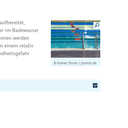
ufbereitet,
Details anzeigen
eger im Badewasser
nommen werden
n einem relativ
ndheitsgefahr
© Rainer Sturm / pixelio.de