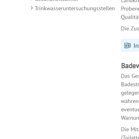
Landkre
Trinkwasseruntersuchungsstellen
Probene
Qualitä
Die Zus
In
Badew
Das Ge
Badestr
gelegen
während
eventu
Warnun
Die Mit
(Toilet