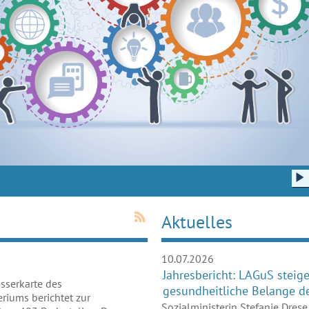
Wie
Aktuelles
10.07.2026
Jahresbericht: LAGuS steig
sserkarte des
gesundheitliche Belange d
riums berichtet zur
Sozialministerin Stefanie Drese