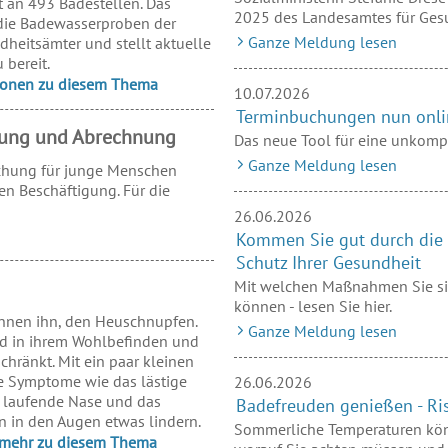
 an 493 Badestellen. Das
2025 des Landesamtes für Gesu
die Badewasserproben der
Ganze Meldung lesen
heitsämter und stellt aktuelle
 bereit.
tionen zu diesem Thema
10.07.2026
Terminbuchungen nun onlin
chung und Abrechnung
Das neue Tool für eine unkomp
Ganze Meldung lesen
uchung für junge Menschen
en Beschäftigung. Für die
26.06.2026
Kommen Sie gut durch die 
Schutz Ihrer Gesundheit
Mit welchen Maßnahmen Sie si
können - lesen Sie hier.
nnen ihn, den Heuschnupfen.
Ganze Meldung lesen
nd in ihrem Wohlbefinden und
chränkt. Mit ein paar kleinen
e Symptome wie das lästige
26.06.2026
g laufende Nase und das
Badefreuden genießen - Ri
 in den Augen etwas lindern.
Sommerliche Temperaturen könn
e mehr zu diesem Thema