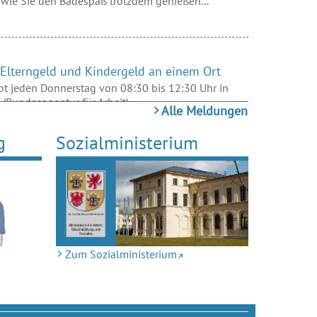
wie Sie den Badespaß trotzdem genießen...
 Elterngeld und Kindergeld an einem Ort
 jeden Donnerstag von 08:30 bis 12:30 Uhr in
Bundesagentur für Arbeit),...
Alle Meldungen
g
Sozialministerium
ecklenburg-Vorpommern
hrende: Der Arbeitsschutztag bestätigt auch in
 Stellenwert für Unternehmen.
Zum Sozialministerium
che Arbeitsunfälle - Jahresstatistik für 2025
sonders schwere und tödliche Unfallereignisse. Die
fgaben der Abteilung Arbeitsschutz.