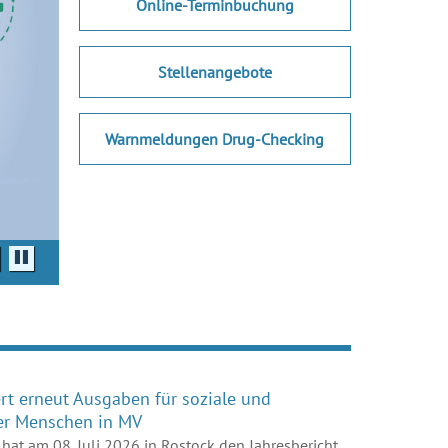
Online-Terminbuchung
Stellenangebote
Warnmeldungen Drug-Checking
dergabe
Pause
ert erneut Ausgaben für soziale und
er Menschen in MV
 hat am 08. Juli 2026 in Rostock den Jahresbericht