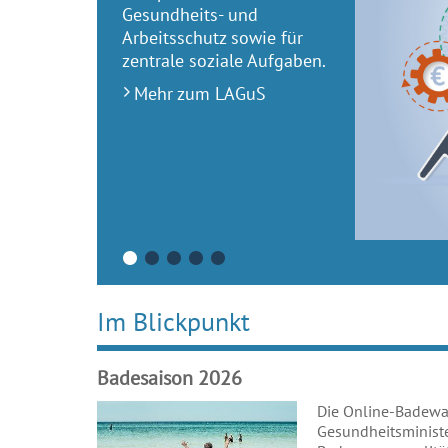
Gesundheits- und
Arbeitsschutz sowie für
zentrale soziale Aufgaben.
Mehr zum LAGuS
•
•
•
•
•
Vorheriges Element anzeigen
Nächstes Element anzeigen
Im Blickpunkt
Badesaison 2026
Die Online-Badewa
Gesundheitsministe